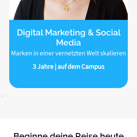
Digital Marketing & Social
Media
Marken in einer vernetzten Welt skalieren
3 Jahre | auf dem Campus
Beginne deine Reise heute