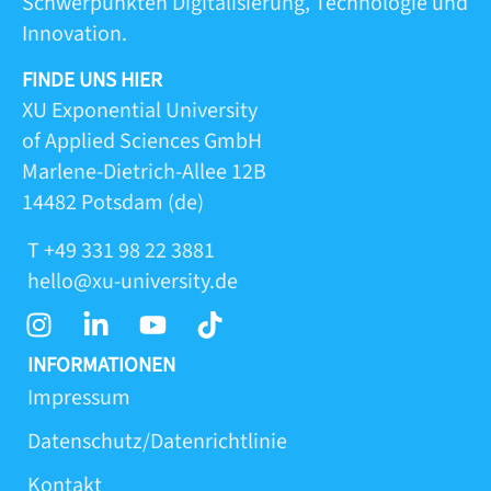
Schwerpunkten Digitalisierung, Technologie und
Innovation.
FINDE UNS HIER
XU Exponential University
of Applied Sciences GmbH
Marlene-Dietrich-Allee 12B
14482 Potsdam (de)
T +49 331 98 22 3881
hello@xu-university.de
I
L
Y
T
n
i
o
i
s
n
u
k
INFORMATIONEN
t
k
t
t
Impressum
a
e
u
o
Datenschutz/Datenrichtlinie
g
d
b
k
r
i
e
Kontakt