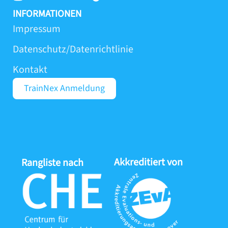
n
i
o
i
s
n
u
k
INFORMATIONEN
t
k
t
t
Impressum
a
e
u
o
Datenschutz/Datenrichtlinie
g
d
b
k
r
i
e
Kontakt
a
n
m
-
TrainNex Anmeldung
i
n
Akkreditiert von
Proj
Rangliste nach
durc