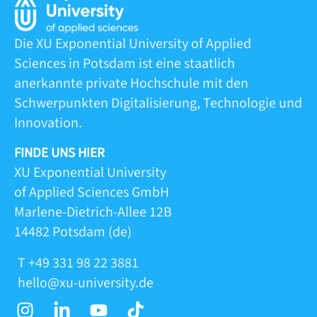
Die XU Exponential University of Applied
Sciences in Potsdam ist eine staatlich
anerkannte private Hochschule mit den
Schwerpunkten Digitalisierung, Technologie und
Innovation.
FINDE UNS HIER
XU Exponential University
of Applied Sciences GmbH
Marlene-Dietrich-Allee 12B
14482 Potsdam (de)
T +49 331 98 22 3881
hello@xu-university.de
I
L
Y
T