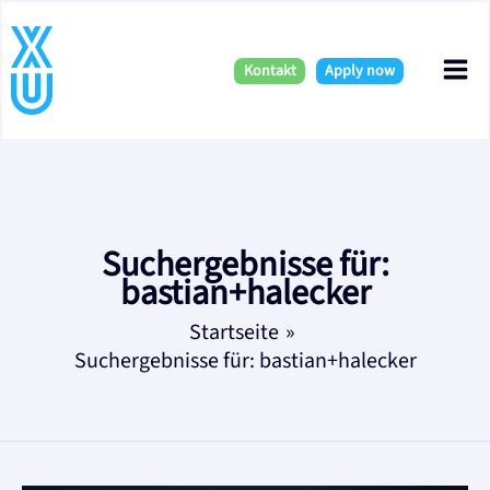
Zum
Mai
Inhalt
springen
Kontakt
Apply now
Me
Suchergebnisse für:
bastian+halecker
Startseite
Suchergebnisse für: bastian+halecker